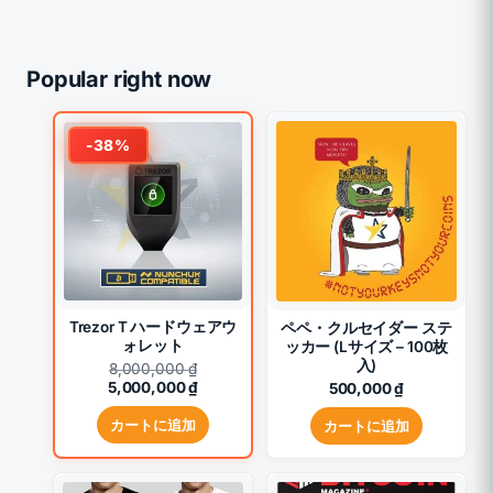
Popular right now
-38%
Trezor T ハードウェアウ
ペペ・クルセイダー ステ
ォレット
ッカー (Lサイズ – 100枚
入)
元
8,000,000
₫
の
現
5,000,000
₫
500,000
₫
価
在
格
の
カートに追加
カートに追加
は
価
8,000,000 ₫
格
で
は
こ