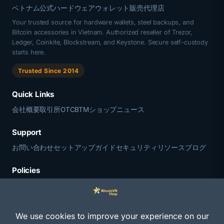
あ
ベトナム公式ハードウェアウォレット販売代理店
り
Your trusted source for hardware wallets, steel backups, and
ま
Bitcoin accessories in Vietnam. Authorized reseller of Trezor,
す。
Ledger, Coinkite, Blockstream, and Keystone. Secure self-custody
starts here.
オ
プ
Trusted Since 2014
シ
Quick Links
ョ
ン
会社概要
取引所
OTC
BTM
ショップ
ニュース
は
Support
商
お問い合わせ
セットアップガイド
セキュリティリソース
ブログ
品
ペ
Policies
ー
お問い合わせ
返品ポリシー
利用規約
ジ
か
ら