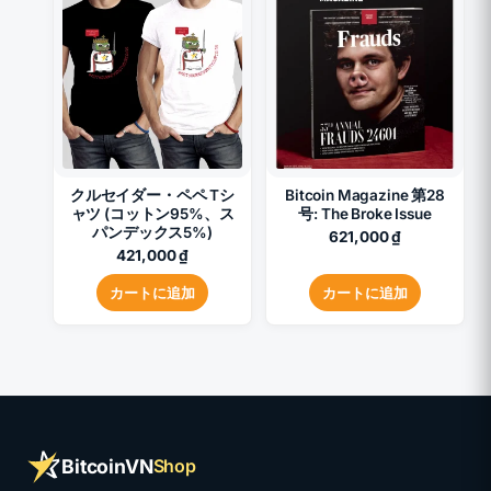
し
5,000,000 ₫
の
た。
で
す。
製
品
に
は
複
クルセイダー・ペペ Tシ
Bitcoin Magazine 第28
数
ャツ (コットン95%、ス
号: The Broke Issue
の
パンデックス5%)
621,000
₫
421,000
₫
バ
リ
カートに追加
カートに追加
エ
ー
シ
ョ
ン
BitcoinVN
Shop
が