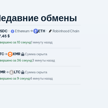
едавние обмены
USDC
Ethereum
ETH
Robinhood Chain
7,45 $
вершено за 10 секунд
1 минуту назад
TC
XMR
Сумма скрыта
вершено за 36 секунд
3 минуты назад
XMR
LTC
Сумма скрыта
вершено за 9 секунд
4 минуты назад