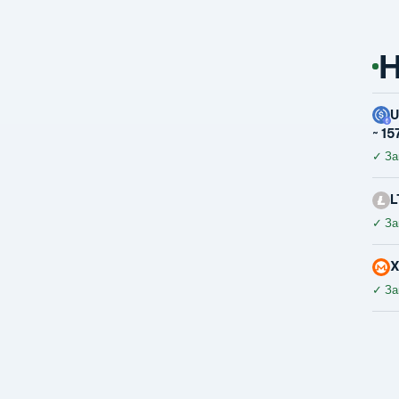
Н
~ 15
✓
За
L
✓
За
✓
За