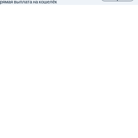
рямая выплата на кошелёк
аботаем с 2014 года
правляется основателями