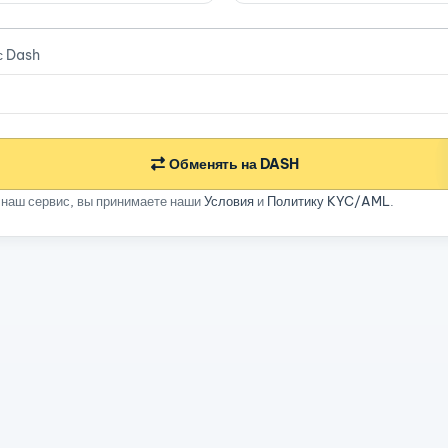
с Dash
Обменять на DASH
 наш сервис, вы принимаете наши
Условия
и
Политику KYC/AML
.