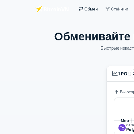
Обмен
Стейкинг
Перейти к основному содержимому
Обменивайте 
Быстрые некаст
1 POL
Обменн
Вы отп
Мин
ОТП
Pol