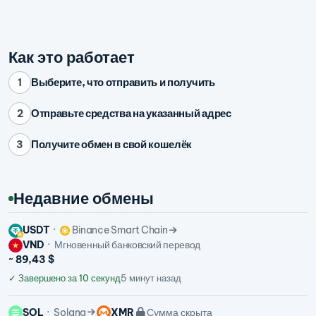
Как это работает
Выберите, что отправить и получить
1
Отправьте средства на указанный адрес
2
Получите обмен в свой кошелёк
3
Недавние обмены
USDT
Binance Smart Chain
VND
Мгновенный банковский перевод
~ 89,43 $
✓
Завершено за 10 секунд
5 минут назад
SOL
Solana
XMR
Сумма скрыта