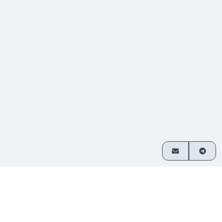
Как это работает
Обмен криптовалюты за 3 простых шага
Выберите
Выберите активы для обмена и