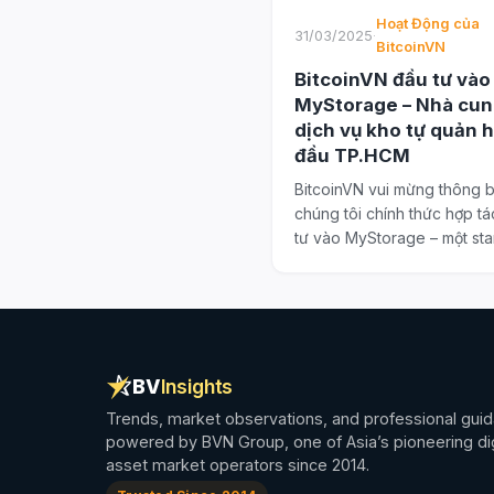
Hoạt Động của
31/03/2025
·
BitcoinVN
BitcoinVN đầu tư vào
MyStorage – Nhà cun
dịch vụ kho tự quản 
đầu TP.HCM
BitcoinVN vui mừng thông 
chúng tôi chính thức hợp t
tư vào MyStorage – một sta
công nghệ...
BV
Insights
Trends, market observations, and professional gui
powered by BVN Group, one of Asia’s pioneering dig
asset market operators since 2014.