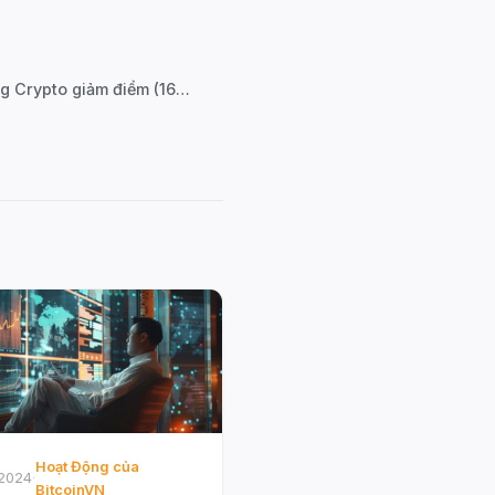
Thanh khoản sụt giảm, thị trường Crypto giảm điểm (16/12) →
Hoạt Động của
2024
·
BitcoinVN