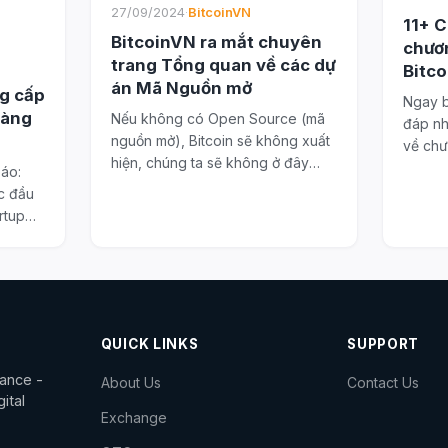
27/09/2024
·
BitcoinVN
11+ C
BitcoinVN ra mắt chuyên
chươn
trang Tổng quan về các dự
Bitc
án Mã Nguồn mở
g cấp
Ngay b
hàng
Nếu không có Open Source (mã
đáp nh
nguồn mở), Bitcoin sẽ không xuất
về chư
hiện, chúng ta sẽ không ở đây
nhập...
báo:
và...
ác đầu
rtup
QUICK LINKS
SUPPORT
dance -
About Us
Contact Us
ital
Exchange