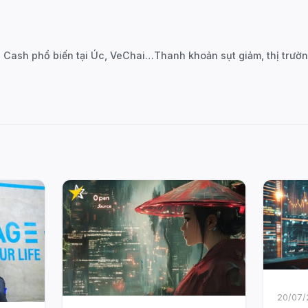
← Tin tức Crypto: Bitcoin Cash phổ biến tại Úc, VeChain bị hack 6,5 triệu token (14/12)
20/07/