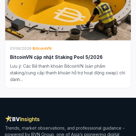
01/06/2026
·
BitcoinVN
BitcoinVN cập nhật Staking Pool 5/2026
Lưu ý: Các Bể thanh khoản BitcoinVN (sản phẩm
staking/cung cấp thanh khoản hỗ trợ hoạt động swap) chỉ
dành...
BV
Insights
Trends, market observations, and professional guidance -
powered by BVN Group, one of Asia’s pioneering digital