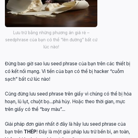
Lưu trữ bằng những phương án giá rẻ –
seedphrase của bạn có thể “lên đường” bất cứ
lúc nào!
Đừng bao giờ sao lưu seed phrase của bạn trên các thiết bị
có kết nối mạng. Vì tiền của bạn có thể bị hacker “cuỗm
sạch” bất cứ lúc nào!
Cũng đừng lưu seed phrase trên giấy vì chúng có thể bị hỏa
hoạn, lũ lụt, chuột bọ…phá hủy. Hoặc theo thời gian, mực
trên giấy có thể “bay màu”…
Giải pháp đơn giản nhất ở đây là hãy lưu seed phrase của
bạn trên
THÉP
! Đây là một giải pháp lưu trữ bền bỉ, an toàn,