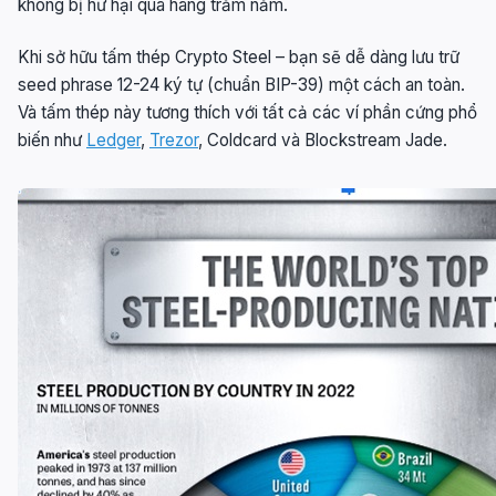
không bị hư hại qua hàng trăm năm.
Khi sở hữu tấm thép Crypto Steel – bạn sẽ dễ dàng lưu trữ
seed phrase 12-24 ký tự (chuẩn BIP-39) một cách an toàn.
Và tấm thép này tương thích với tất cả các ví phần cứng phổ
biến như
Ledger
,
Trezor
,
Coldcard
và
Blockstream Jade
.