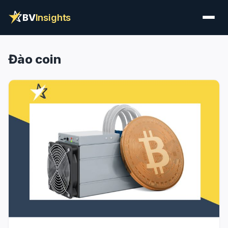
BV
Insights
Đào coin