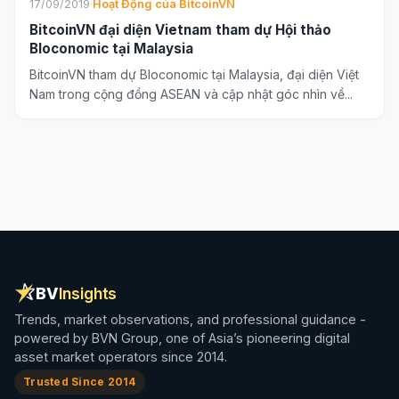
17/09/2019
·
Hoạt Động của BitcoinVN
BitcoinVN đại diện Vietnam tham dự Hội thảo
Bloconomic tại Malaysia
BitcoinVN tham dự Bloconomic tại Malaysia, đại diện Việt
Nam trong cộng đồng ASEAN và cập nhật góc nhìn về...
BV
Insights
Trends, market observations, and professional guidance -
powered by BVN Group, one of Asia’s pioneering digital
asset market operators since 2014.
Trusted Since 2014