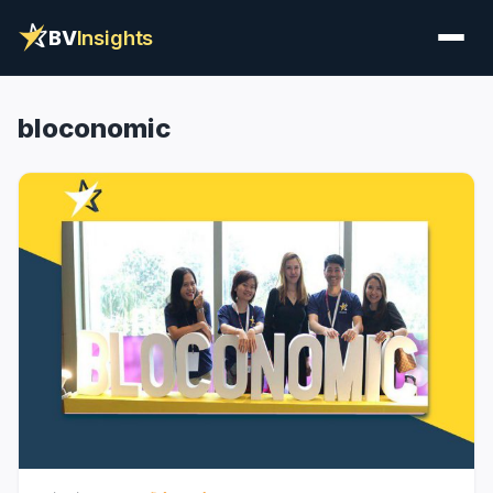
BV
Insights
bloconomic