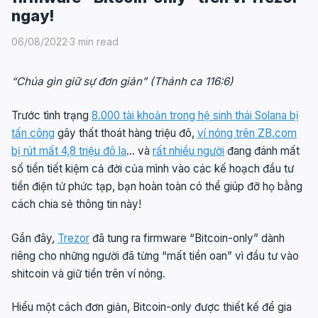
ngay!
06/08/2022
·
3 min read
“Chúa gìn giữ sự đơn giản” (Thánh ca 116:6)
Trước tình trạng
8.000 tài khoản trong hệ sinh thái Solana bị
tấn công
gây thất thoát hàng triệu đô,
ví nóng trên ZB.com
bị rút mất 4,8 triệu đô la
… và
rất nhiều người
đang đánh mất
số tiền tiết kiệm cả đời của mình vào các kế hoạch đầu tư
tiền điện tử phức tạp, bạn hoàn toàn có thể giúp đỡ họ bằng
cách chia sẻ thông tin này!
Gần đây,
Trezor
đã tung ra firmware “Bitcoin-only” dành
riêng cho những người đã từng “mất tiền oan” vì đầu tư vào
shitcoin và giữ tiền trên ví nóng.
Hiểu một cách đơn giản, Bitcoin-only được thiết kế để gia