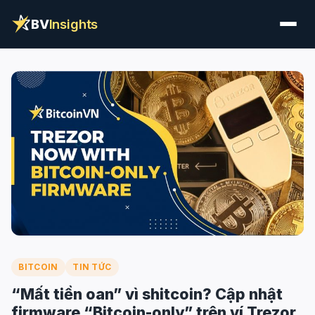
BV
Insights
BITCOIN
TIN TỨC
“Mất tiền oan” vì shitcoin? Cập nhật
firmware “Bitcoin-only” trên ví Trezor