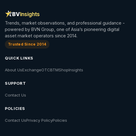
BV
Insights
Trends, market observations, and professional guidance -
powered by BVN Group, one of Asia’s pioneering digital
asset market operators since 2014.
Trusted Since 2014
QUICK LINKS
About Us
Exchange
OTC
BTM
Shop
Insights
SUPPORT
Contact Us
POLICIES
Contact Us
Privacy Policy
Policies