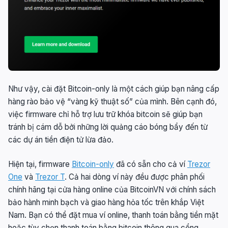
Như vậy, cài đặt Bitcoin-only là một cách giúp bạn nâng cấp
hàng rào bảo vệ “vàng kỹ thuật số” của mình. Bên cạnh đó,
việc firmware chỉ hỗ trợ lưu trữ khóa bitcoin sẽ giúp bạn
tránh bị cám dỗ bởi những lời quảng cáo bóng bẩy đến từ
các dự án tiền điện tử lừa đảo.
Hiện tại, firmware
Bitcoin-only
đã có sẵn cho cả ví
Trezor
One
và
Trezor T
. Cả hai dòng ví này đều được phân phối
chính hãng tại cửa hàng online của BitcoinVN với chính sách
bảo hành minh bạch và giao hàng hỏa tốc trên khắp Việt
Nam. Bạn có thể đặt mua ví online, thanh toán bằng tiền mặt
hoặc tùy chọn thanh toán bằng bitcoin thông qua cổng