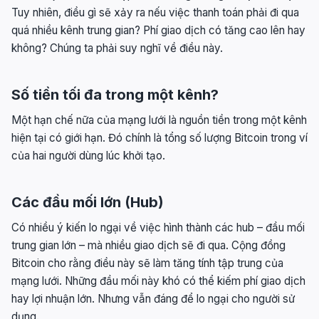
Tuy nhiên, điều gì sẽ xảy ra nếu việc thanh toán phải đi qua
quá nhiều kênh trung gian? Phí giao dịch có tăng cao lên hay
không? Chúng ta phải suy nghĩ về điều này.
Số tiền tối đa trong một kênh?
Một hạn chế nữa của mạng lưới là nguồn tiền trong một kênh
hiện tại có giới hạn. Đó chính là tổng số lượng Bitcoin trong ví
của hai người dùng lúc khởi tạo.
Các đầu mối lớn (Hub)
Có nhiều ý kiến lo ngại về việc hình thành các hub – đầu mối
trung gian lớn – mà nhiều giao dịch sẽ đi qua. Cộng đồng
Bitcoin cho rằng điều này sẽ làm tăng tính tập trung của
mạng lưới. Những đầu mối này khó có thể kiếm phí giao dịch
hay lợi nhuận lớn. Nhưng vẫn đáng để lo ngại cho người sử
dụng.