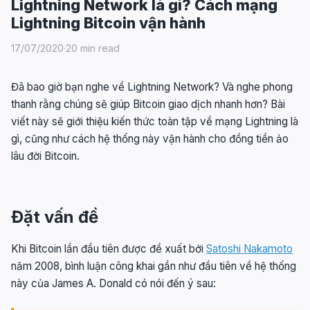
Lightning Network là gì? Cách mạng
Lightning Bitcoin vận hành
17/07/2020
·
20 min read
Đã bao giờ bạn nghe về Lightning Network? Và nghe phong
thanh rằng chúng sẽ giúp Bitcoin giao dịch nhanh hơn? Bài
viết này sẽ giới thiệu kiến thức toàn tập về mạng Lightning là
gì, cũng như cách hệ thống này vận hành cho đồng tiền ảo
lâu đời Bitcoin.
Đặt vấn đề
Khi Bitcoin lần đầu tiên được đề xuất bởi
Satoshi Nakamoto
năm 2008, bình luận công khai gần như đầu tiên về hệ thống
này của James A. Donald có nói đến ý sau: