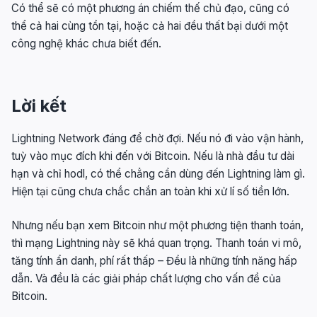
Có thể sẽ có một phương án chiếm thế chủ đạo, cũng có
thể cả hai cùng tồn tại, hoặc cả hai đều thất bại dưới một
công nghệ khác chưa biết đến.
Lời kết
Lightning Network đáng để chờ đợi. Nếu nó đi vào vận hành,
tuỳ vào mục đích khi đến với Bitcoin. Nếu là nhà đầu tư dài
hạn và chỉ hodl, có thể chẳng cần dùng đến Lightning làm gì.
Hiện tại cũng chưa chắc chắn an toàn khi xử lí số tiền lớn.
Nhưng nếu bạn xem Bitcoin như một phương tiện thanh toán,
thì mạng Lightning này sẽ khá quan trọng. Thanh toán vi mô,
tăng tính ẩn danh, phí rất thấp – Đều là những tính năng hấp
dẫn. Và đều là các giải pháp chất lượng cho vấn đề của
Bitcoin.