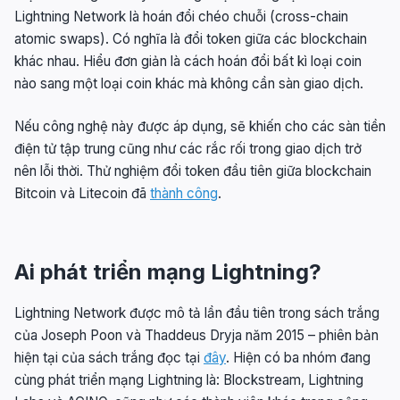
Lightning Network là hoán đổi chéo chuỗi (cross-chain
atomic swaps). Có nghĩa là đổi token giữa các blockchain
khác nhau. Hiểu đơn giản là cách hoán đổi bất kì loại coin
nào sang một loại coin khác mà không cần sàn giao dịch.
Nếu công nghệ này được áp dụng, sẽ khiến cho các sàn tiền
điện tử tập trung cũng như các rắc rối trong giao dịch trở
nên lỗi thời. Thử nghiệm đổi token đầu tiên giữa blockchain
Bitcoin và Litecoin đã
thành công
.
Ai phát triển mạng Lightning?
Lightning Network được mô tả lần đầu tiên trong sách trắng
của Joseph Poon và Thaddeus Dryja năm 2015 – phiên bản
hiện tại của sách trắng đọc tại
đây
. Hiện có ba nhóm đang
cùng phát triển mạng Lightning là: Blockstream, Lightning