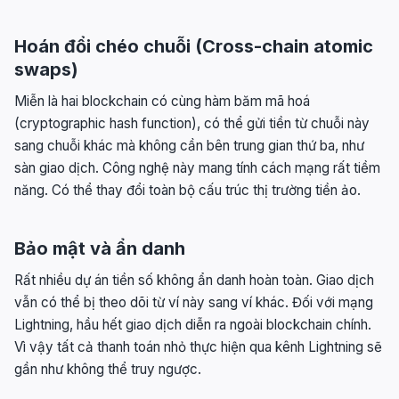
Hoán đổi chéo chuỗi (Cross-chain atomic
swaps)
Miễn là hai blockchain có cùng hàm băm mã hoá
(cryptographic hash function), có thể gửi tiền từ chuỗi này
sang chuỗi khác mà không cần bên trung gian thứ ba, như
sàn giao dịch. Công nghệ này mang tính cách mạng rất tiềm
năng. Có thể thay đổi toàn bộ cấu trúc thị trường tiền ảo.
Bảo mật và ẩn danh
Rất nhiều dự án tiền số không ẩn danh hoàn toàn. Giao dịch
vẫn có thể bị theo dõi từ ví này sang ví khác. Đối với mạng
Lightning, hầu hết giao dịch diễn ra ngoài blockchain chính.
Vì vậy tất cả thanh toán nhỏ thực hiện qua kênh Lightning sẽ
gần như không thể truy ngược.