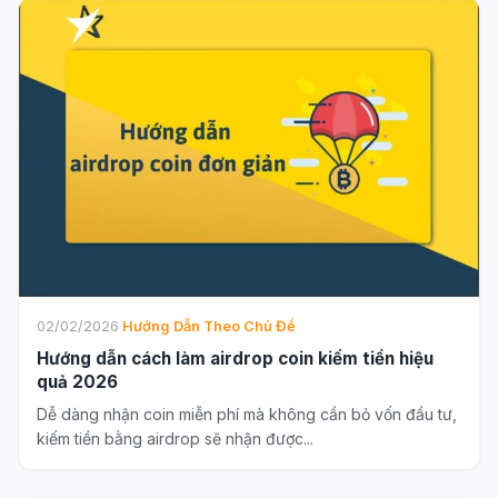
02/02/2026
·
Hướng Dẫn Theo Chủ Đề
Hướng dẫn cách làm airdrop coin kiếm tiền hiệu
quả 2026
Dễ dàng nhận coin miễn phí mà không cần bỏ vốn đầu tư,
kiếm tiền bằng airdrop sẽ nhận được...