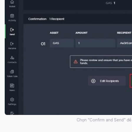
Chọn “Confirm and Send” để 