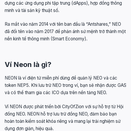
dựng các ứng dụng phi tập trung (dApps), hợp đồng thông
minh và tài sản kỹ thuật số.
Ra mắt vào năm 2014 với tên ban đầu là “Antshares,” NEO
đã đổi tên vào năm 2017 để phản ánh sứ mệnh trở thành một
nền kinh tế thông minh (Smart Economy).
Ví Neon là gì?
NEON là ví điện tử miễn phí dùng để quản lý NEO và các
token NEP5. Khi lưu trữ NEO trong ví, bạn sẽ nhận được GAS
và có thể tham gia các ICO dựa trên nền tảng NEO.
Ví NEON được phát triển bởi CityOfZion với sự hỗ trợ từ Hội
đồng NEO. NEON hỗ trợ lưu trữ đồng NEO, đảm bảo bạn
hoàn toàn kiểm soát khóa riêng và mang lại trải nghiệm sử
dụng đơn giản, hiệu quả.