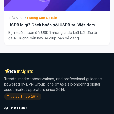
31/07/2025
·
Hướng Dẫn Cơ Bản
USDR là gì? Cách hoán đổi USDR tại Việt Nam
Bạn muốn hoán đổi USDR nhưng chưa biết bắt đầu từ
đâu? Hướng dẫn này sẽ giúp bạn dễ dàng...
BV
Insights
Trends, market observations, and professional guidance -
powered by BVN Group, one of Asia’s pioneering digital
asset market operators since 2014.
Trusted Since 2014
QUICK LINKS