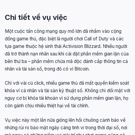
Chi tiết về vụ việc
Một cuộc tấn công mạng quy mô lớn đã nhắm vào cộng
đồng game thủ, đặc biệt là người chơi Call of Duty và các
tựa game thuộc hệ sinh thái Activision Blizzard. Nhiều người
đã trở thành nạn nhân sau khi cài đặt phần mềm gian lận của
bên thứ ba – phần mềm chứa mã độc đánh cắp thông tin cá
nhân và tài sản số, trong đó có ví Bitcoin.
Chỉ với vài cú click, nhiều game thủ đã mất quyền kiểm soát
khóa ví cá nhân và tài sản kỹ thuật số. Không chỉ đối mặt với
nguy cơ bị khóa tài khoản vì sử dụng phần mềm gian lận, họ
còn gánh chịu nhiều thiệt hại về tài chính.
Vụ việc này một lần nữa gióng lên hồi chuông cảnh báo về
những rủi ro bảo mật ngày càng tinh vi trong thời đại số, nơi