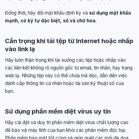
Đồng thời, hãy đổi mật khẩu định kỳ và
sử dụng mật khẩu
mạnh, có ký tự đặc biệt, số và chữ hoa.
Cẩn trọng khi tải tệp từ Internet hoặc nhấp
vào link lạ
Hãy luôn thận trọng khi tải xuống các tệp hoặc nhấp vào
các liên kết không rõ nguồn gốc từ email, tin nhắn, hay trang
web lạ. Những tệp này có thể chứa mã độc, dẫn đến việc
đánh cắp thông tin cá nhân hoặc tài sản kỹ thuật số của
bạn.
Sử dụng phần mềm diệt virus uy tín
Hãy cài đặt và duy trì phần mềm diệt virus chất lượng cao
để bảo vệ máy tính của bạn khỏi các phần mềm độc hại.
Phần mềm bảo mật tốt cũng sẽ giúp quét các mối đe dọa