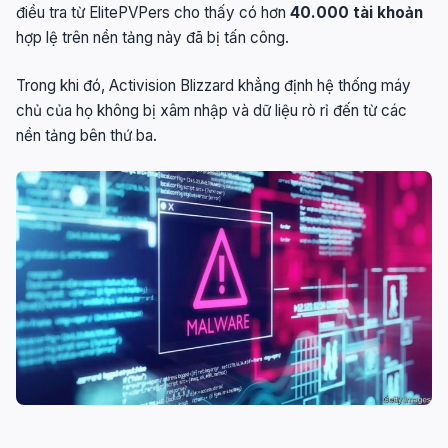
điều tra từ ElitePVPers cho thấy có hơn
40.000 tài khoản
hợp lệ trên nền tảng này đã bị tấn công.
Trong khi đó, Activision Blizzard khẳng định hệ thống máy
chủ của họ không bị xâm nhập và dữ liệu rò rỉ đến từ các
nền tảng bên thứ ba.