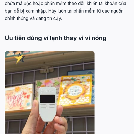
chứa mã độc hoặc phần mềm theo dõi, khiến tài khoản của
bạn dễ bị xâm nhập. Hãy luôn tải phần mềm từ các nguồn
chính thống và đáng tin cậy.
Ưu tiên dùng ví lạnh thay vì ví nóng