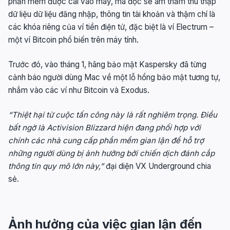
phần mềm được cài vào máy, mã độc sẽ âm thầm thu thập
dữ liệu dữ liệu đăng nhập, thông tin tài khoản và thậm chí là
các khóa riêng của ví tiền điện tử, đặc biệt là ví Electrum –
một ví Bitcoin phổ biến trên máy tính.
Trước đó, vào tháng 1, hãng bảo mật Kaspersky đã từng
cảnh báo người dùng Mac về một lỗ hổng bảo mật tương tự,
nhắm vào các ví như Bitcoin và Exodus.
“Thiệt hại từ cuộc tấn công này là rất nghiêm trọng. Điều
bất ngờ là Activision Blizzard hiện đang phối hợp với
chính các nhà cung cấp phần mềm gian lận để hỗ trợ
những người dùng bị ảnh hưởng bởi chiến dịch đánh cắp
thông tin quy mô lớn này,”
đại diện VX Underground chia
sẻ.
Ảnh hưởng của việc gian lận đến