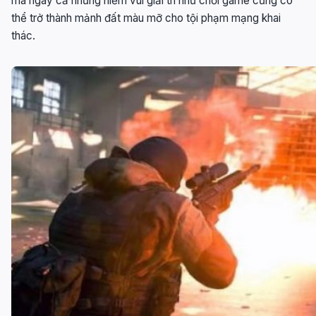
mà ngay cả những niềm vui giải trí như chơi game cũng có
thể trở thành mảnh đất màu mỡ cho tội phạm mạng khai
thác.