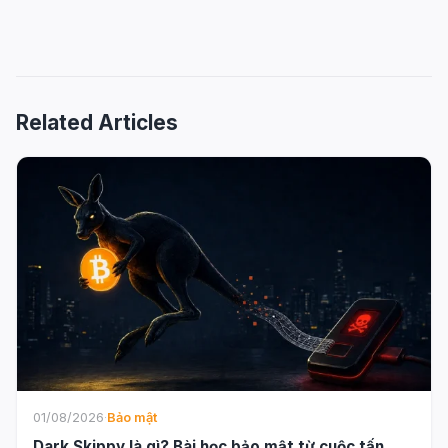
Related Articles
01/08/2026
·
Bảo mật
Dark Skippy là gì? Bài học bảo mật từ cuộc tấn