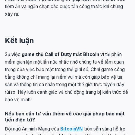
tiềm ẩn và ngăn chặn các cuộc tấn công trước khi chúng
xảy ra.
Kết luận
Sự việc
game thủ Call of Duty mất Bitcoin
vì tải phần
mềm gian lận một lần nữa nhắc nhở chúng ta về tầm quan
trọng của việc bảo mật trong thế giới số. Chơi game công
bằng không chỉ mang lại niềm vui mà còn giúp bảo vệ tài
sản và thông tin cá nhân trong một thế giới trực tuyến đầy
rủi ro. Hãy luôn cảnh giác và chủ động trang bị kiến thức để
bảo vệ mình!
Nếu bạn cần tư vấn thêm về các giải pháp bảo mật
tiền điện tử?
Đội ngũ An ninh Mạng của
BitcoinVN
luôn sẵn sàng hỗ trợ