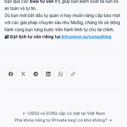
bạn qua các
buổi tư vấn 1:1
, giúp bạn kiểm soát tài sản số
an toàn và tự tin.
Dù bạn mới bắt đầu tự quản ví hay muốn nâng cấp bảo mật
với các giải pháp chuyên sâu như MuSig, chúng tôi sẽ đồng
hành cùng bạn từng bước trên hành trình tự chủ tài chính.
🔐 Đặt lịch tư vấn riêng tại
bitcoinvn.io/consulting
Post
navigation
← USDQ và EURQ sắp có mặt tại Việt Nam
Phá khóa riêng tư (Private key) có khó không? →