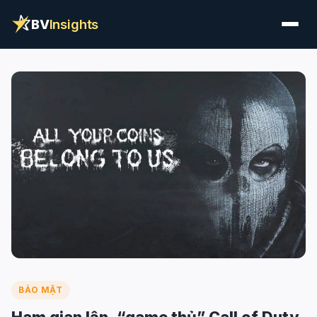
BV
Insights
BẢO MẬT
Ham gian lận, “game thủ” Call of Duty