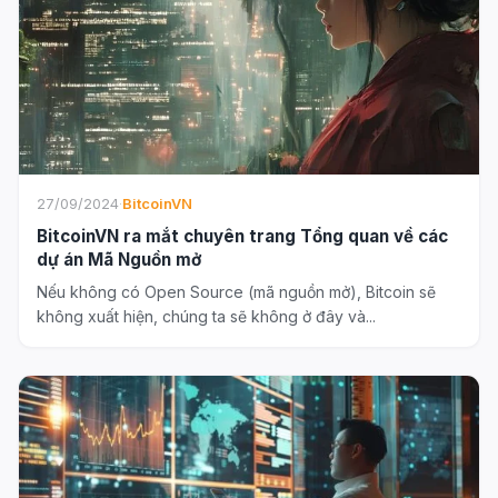
27/09/2024
·
BitcoinVN
BitcoinVN ra mắt chuyên trang Tổng quan về các
dự án Mã Nguồn mở
Nếu không có Open Source (mã nguồn mở), Bitcoin sẽ
không xuất hiện, chúng ta sẽ không ở đây và...