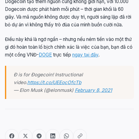
Dogecoin tạo thêm nguồn cung không giới hạn, với 10.000
Dogecoin được phát hành mỗi phút – thời gian khối là 60
giây. Và mã nguồn không được duy trì, người sáng lập đã rời
bỏ dự án vì không thấy trò đùa của mình buồn cười nữa.
Điều này khá là ngớ ngẩn – nhưng nếu ném tiền vào một thứ
gì đó hoàn toàn lố bịch chính xác là việc của bạn, bạn đã có
một cổng VNĐ-
DOGE
trực tiếp
ngay tại đây
.
Ð is for Ðogecoin! Instructional
video.
https://t.co/UEEocOfcTb
— Elon Musk (@elonmusk)
February 8, 2021