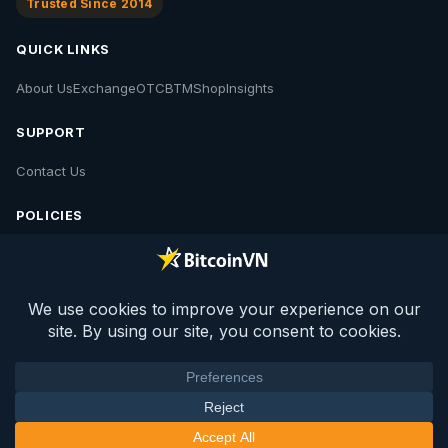
Trusted Since 2014
QUICK LINKS
About Us
Exchange
OTC
BTM
Shop
Insights
SUPPORT
Contact Us
POLICIES
Contact Us
Privacy Policy
Policies
© 2026 BV Insights. All rights reserved.