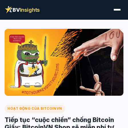
BV
Insights
HOẠT ĐỘNG CỦA BITCOINVN
Tiếp tục “cuộc chiến” chống Bitcoin
Giấy: BitcoinVN Shop sẽ miễn phí tư