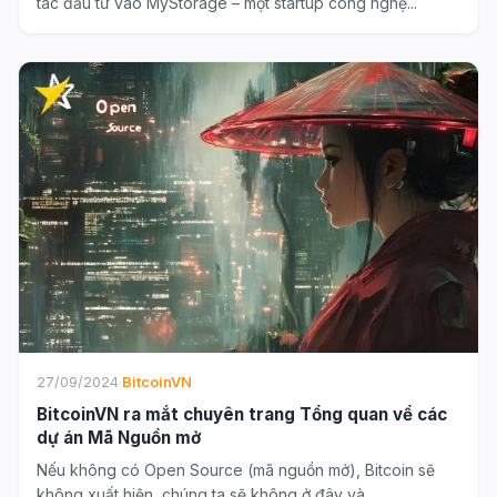
tác đầu tư vào MyStorage – một startup công nghệ...
27/09/2024
·
BitcoinVN
BitcoinVN ra mắt chuyên trang Tổng quan về các
dự án Mã Nguồn mở
Nếu không có Open Source (mã nguồn mở), Bitcoin sẽ
không xuất hiện, chúng ta sẽ không ở đây và...