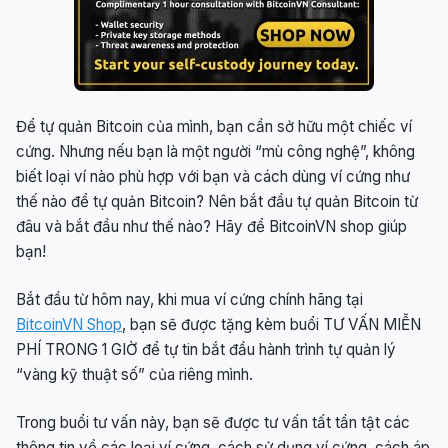
Để tự quản Bitcoin của mình, bạn cần sở hữu một chiếc ví
cứng. Nhưng nếu bạn là một người “mù công nghệ”, không
biết loại ví nào phù hợp với bạn và cách dùng ví cứng như
thế nào để tự quản Bitcoin? Nên bắt đầu tự quản Bitcoin từ
đâu và bắt đầu như thế nào? Hãy để BitcoinVN shop giúp
bạn!
Bắt đầu từ hôm nay, khi mua ví cứng chính hãng tại
BitcoinVN Shop
, bạn sẽ được tặng kèm buổi TƯ VẤN MIỄN
PHÍ TRONG 1 GIỜ để tự tin bắt đầu hành trình tự quản lý
“vàng kỹ thuật số” của riêng mình.
Trong buổi tư vấn này, bạn sẽ được tư vấn tất tần tật các
thông tin về các loại ví cứng, cách sử dụng ví cứng, cách áp