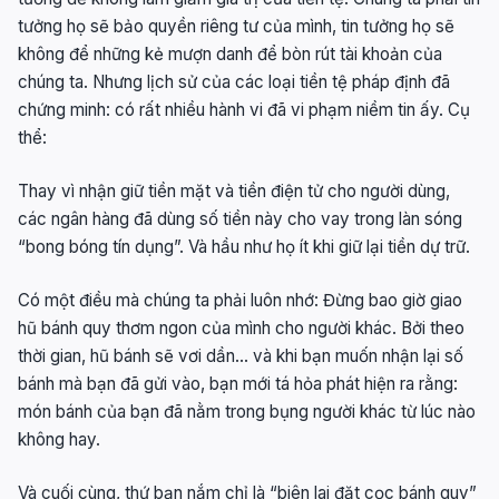
tưởng họ sẽ bảo quyền riêng tư của mình, tin tưởng họ sẽ
không để những kẻ mượn danh để bòn rút tài khoản của
chúng ta. Nhưng lịch sử của các loại tiền tệ pháp định đã
chứng minh: có rất nhiều hành vi đã vi phạm niềm tin ấy. Cụ
thể:
Thay vì nhận giữ tiền mặt và tiền điện tử cho người dùng,
các ngân hàng đã dùng số tiền này cho vay trong làn sóng
“bong bóng tín dụng”. Và hầu như họ ít khi giữ lại tiền dự trữ.
Có một điều mà chúng ta phải luôn nhớ: Đừng bao giờ giao
hũ bánh quy thơm ngon của mình cho người khác. Bởi theo
thời gian, hũ bánh sẽ vơi dần… và khi bạn muốn nhận lại số
bánh mà bạn đã gửi vào, bạn mới tá hỏa phát hiện ra rằng:
món bánh của bạn đã nằm trong bụng người khác từ lúc nào
không hay.
Và cuối cùng, thứ bạn nắm chỉ là “biên lai đặt cọc bánh quy”