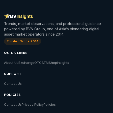
BV
Insights
Trends, market observations, and professional guidance -
powered by BVN Group, one of Asia’s pioneering digital
asset market operators since 2014.
Trusted Since 2014
QUICK LINKS
About Us
Exchange
OTC
BTM
Shop
Insights
SUPPORT
Contact Us
POLICIES
Contact Us
Privacy Policy
Policies