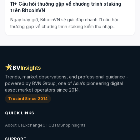
11+ Câu hỏi thường gặp về chương trình staking
trên BitcoinVN
Ngay bây giờ, BitcoinVN sẽ giải đáp nhanh 11 câu hỏi
thường gặp về chương trình staking kiếm thu nhập...
BV
Insights
Trends, market observations, and professional guidance -
powered by BVN Group, one of Asia’s pioneering digital
asset market operators since 2014.
Trusted Since 2014
QUICK LINKS
About Us
Exchange
OTC
BTM
Shop
Insights
SUPPORT