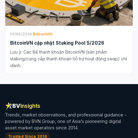
01/06/2026
·
BitcoinVN
BitcoinVN cập nhật Staking Pool 5/2026
Lưu ý: Các Bể thanh khoản BitcoinVN (sản phẩm
staking/cung cấp thanh khoản hỗ trợ hoạt động swap) chỉ
dành...
BV
Insights
Trends, market observations, and professional guidance -
powered by BVN Group, one of Asia’s pioneering digital
asset market operators since 2014.
Trusted Since 2014