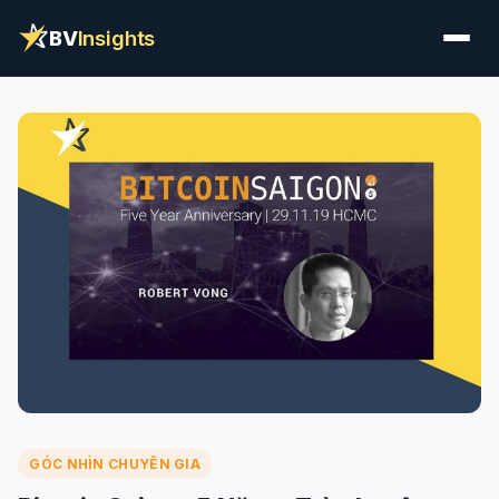
BV
Insights
GÓC NHÌN CHUYÊN GIA