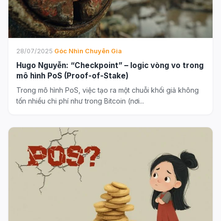
28/07/2025
·
Góc Nhìn Chuyên Gia
Hugo Nguyễn: “Checkpoint” – logic vòng vo trong
mô hình PoS (Proof-of-Stake)
Trong mô hình PoS, việc tạo ra một chuỗi khối giả không
tốn nhiều chi phí như trong Bitcoin (nơi...