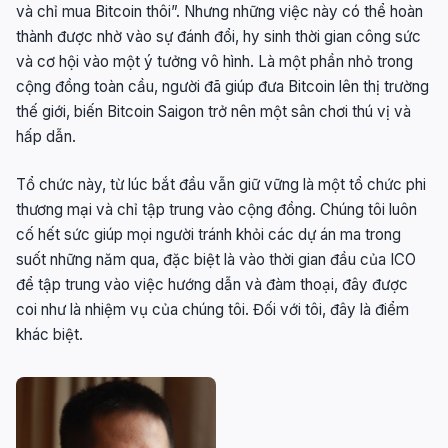
và chỉ mua Bitcoin thôi”. Nhưng những việc này có thể hoàn
thành được nhờ vào sự đánh đổi, hy sinh thời gian công sức
và cơ hội vào một ý tưởng vô hình. Là một phần nhỏ trong
cộng đồng toàn cầu, người đã giúp đưa Bitcoin lên thị trường
thế giới, biến Bitcoin Saigon trở nên một sân chơi thú vị và
hấp dẫn.
Tổ chức này, từ lúc bắt đầu vẫn giữ vững là một tổ chức phi
thương mại và chỉ tập trung vào cộng đồng. Chúng tôi luôn
cố hết sức giúp mọi người tránh khỏi các dự án ma trong
suốt những năm qua, đặc biệt là vào thời gian đầu của ICO
để tập trung vào việc hướng dẫn và đàm thoại, đây được
coi như là nhiệm vụ của chúng tôi. Đối với tôi, đây là điểm
khác biệt.