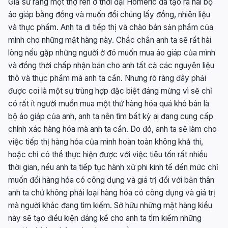
Giả sử rằng một thợ rèn ở thời đại Homeric đã tạo ra hai bộ
áo giáp bằng đồng và muốn đổi chúng lấy đồng, nhiên liệu
và thực phẩm. Anh ta đi tiếp thị và chào bán sản phẩm của
mình cho những mặt hàng này. Chắc chắn anh ta sẽ rất hài
lòng nếu gặp những người ở đó muốn mua áo giáp của mình
và đồng thời chấp nhận bán cho anh tất cả các nguyên liệu
thô và thực phẩm mà anh ta cần. Nhưng rõ ràng đây phải
được coi là một sự trùng hợp đặc biệt đáng mừng vì sẽ chỉ
có rất ít người muốn mua một thứ hàng hóa quá khó bán là
bộ áo giáp của anh, anh ta nên tìm bất kỳ ai đang cung cấp
chính xác hàng hóa mà anh ta cần. Do đó, anh ta sẽ làm cho
việc tiếp thị hàng hóa của mình hoàn toàn không khả thi,
hoặc chỉ có thể thực hiện được với việc tiêu tốn rất nhiều
thời gian, nếu anh ta tiếp tục hành xử phi kinh tế đến mức chỉ
muốn đổi hàng hóa có công dụng và giá trị đối với bản thân
anh ta chứ không phải loại hàng hóa có công dụng và giá trị
mà người khác đang tìm kiếm. Sở hữu những mặt hàng kiểu
này sẽ tạo điều kiện đáng kể cho anh ta tìm kiếm những