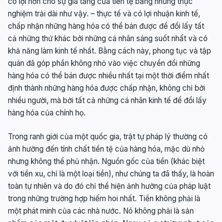
có lợi hơn cho sự gia tăng của tiền tệ bằng những thực
nghiệm trải dài như vậy. – thực tế và có lợi nhuận kinh tế,
chấp nhận những hàng hóa có thể bán được để đổi lấy tất
cả những thứ khác bởi những cá nhân sáng suốt nhất và có
khả năng làm kinh tế nhất. Bằng cách này, phong tục và tập
quán đã góp phần không nhỏ vào việc chuyển đổi những
hàng hóa có thể bán được nhiều nhất tại một thời điểm nhất
định thành những hàng hóa được chấp nhận, không chỉ bởi
nhiều người, mà bởi tất cả những cá nhân kinh tế để đổi lấy
hàng hóa của chính họ.
Trong ranh giới của một quốc gia, trật tự pháp lý thường có
ảnh hưởng đến tính chất tiền tệ của hàng hóa, mặc dù nhỏ
nhưng không thể phủ nhận. Nguồn gốc của tiền (khác biệt
với tiền xu, chỉ là một loại tiền), như chúng ta đã thấy, là hoàn
toàn tự nhiên và do đó chỉ thể hiện ảnh hưởng của pháp luật
trong những trường hợp hiếm hoi nhất. Tiền không phải là
một phát minh của các nhà nước. Nó không phải là sản