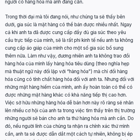
người có hàng hóa mà anh đang cần.
Trong thời đại mà tôi đang nói, như chúng ta sẽ thấy bên
dưới, gia súc là mặt hàng có thể bán được nhiều nhất. Ngay
cả khi anh ta đã được cung cấp đầy đủ gia súc theo yêu
cầu trực tiếp của mình, sẽ là rất phi kinh tế nếu anh ta không
cung cấp áo giáp của mình cho một số gia súc bổ sung
thêm nữa. Làm như vậy, đương nhiên anh ta không trao đổi
hàng hóa của mình lấy hàng hóa tiêu dùng (theo nghĩa hẹp
mà thuật ngữ này đối lập với “hàng hóa”) mà chỉ đổi hàng
hóa cũng có tính chất hàng hóa đối với anh ta. Nhưng đối với
những mặt hàng hiếm của mình, anh ấy hoàn toàn có thể có
được những mặt hàng khác có khả năng tiếp thị cao hơn.
Việc sở hữu những hàng hóa dễ bán hơn này rõ ràng sẽ nhân
lên nhiều cơ hội của anh ta trong việc tìm thấy trên thị trường
những người sẽ bán cho anh ta thứ hàng hóa mà anh cần. Do
đó, nếu người lính của chúng ta nhận ra chính xác thứ mình
cần, anh ta sẽ được dẫn dắt một cách tự nhiên, không bị ép