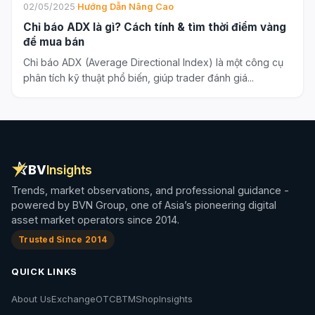
02/05/2025
·
Hướng Dẫn Nâng Cao
Chỉ báo ADX là gì? Cách tính & tìm thời điểm vàng
để mua bán
Chỉ báo ADX (Average Directional Index) là một công cụ
phân tích kỹ thuật phổ biến, giúp trader đánh giá...
BV
Insights
Trends, market observations, and professional guidance -
powered by BVN Group, one of Asia’s pioneering digital
asset market operators since 2014.
Trusted Since 2014
QUICK LINKS
About Us
Exchange
OTC
BTM
Shop
Insights