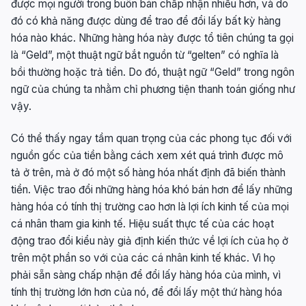
được mọi người trong buôn bán chấp nhận nhiều hơn, và do
đó có khả năng được dùng để trao để đổi lấy bất kỳ hàng
hóa nào khác. Những hàng hóa này được tổ tiên chúng ta gọi
là “Geld”, một thuật ngữ bắt nguồn từ “gelten” có nghĩa là
bồi thường hoặc trả tiền. Do đó, thuật ngữ “Geld” trong ngôn
ngữ của chúng ta nhằm chỉ phương tiện thanh toán giống như
vậy.
Có thể thấy ngay tầm quan trọng của các phong tục đối với
nguồn gốc của tiền bằng cách xem xét quá trình được mô
tả ở trên, mà ở đó một số hàng hóa nhất định đã biến thành
tiền. Việc trao đổi những hàng hóa khó bán hơn để lấy những
hàng hóa có tính thị trường cao hơn là lợi ích kinh tế của mọi
cá nhân tham gia kinh tế. Hiệu suất thực tế của các hoạt
động trao đổi kiểu này giả định kiến ​​thức về lợi ích của họ ở
trên một phần so với của các cá nhân kinh tế khác. Vì họ
phải sẵn sàng chấp nhận để đổi lấy hàng hóa của mình, vì
tính thị trường lớn hơn của nó, để đổi lấy một thứ hàng hóa