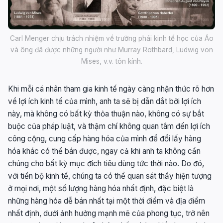
Carl Menger chịu trách nhiệm về trường phái kinh tế học của Áo
và ông đã được những người như Murray Rothbard, Ludwig von
Mises, v.v. tôn kính.
Khi mỗi cá nhân tham gia kinh tế ngày càng nhận thức rõ hơn
về lợi ích kinh tế của mình, anh ta sẽ bị dẫn dắt bởi lợi ích
này, mà không có bất kỳ thỏa thuận nào, không có sự bắt
buộc của pháp luật, và thậm chí không quan tâm đến lợi ích
công cộng, cung cấp hàng hóa của mình để đổi lấy hàng
hóa khác có thể bán được, ngay cả khi anh ta không cần
chúng cho bất kỳ mục đích tiêu dùng tức thời nào. Do đó,
với tiến bộ kinh tế, chúng ta có thể quan sát thấy hiện tượng
ở mọi nơi, một số lượng hàng hóa nhất định, đặc biệt là
những hàng hóa dễ bán nhất tại một thời điểm và địa điểm
nhất định, dưới ảnh hưởng mạnh mẽ của phong tục, trở nên