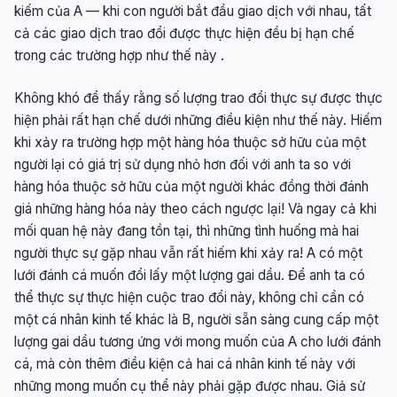
kiếm của A — khi con người bắt đầu giao dịch với nhau, tất
cả các giao dịch trao đổi được thực hiện đều bị hạn chế
trong các trường hợp như thế này .
Không khó để thấy rằng số lượng trao đổi thực sự được thực
hiện phải rất hạn chế dưới những điều kiện như thế này. Hiếm
khi xảy ra trường hợp một hàng hóa thuộc sở hữu của một
người lại có giá trị sử dụng nhỏ hơn đối với anh ta so với
hàng hóa thuộc sở hữu của một người khác đồng thời đánh
giá những hàng hóa này theo cách ngược lại! Và ngay cả khi
mối quan hệ này đang tồn tại, thì những tình huống mà hai
người thực sự gặp nhau vẫn rất hiếm khi xảy ra! A có một
lưới đánh cá muốn đổi lấy một lượng gai dầu. Để anh ta có
thể thực sự thực hiện cuộc trao đổi này, không chỉ cần có
một cá nhân kinh tế khác là B, người sẵn sàng cung cấp một
lượng gai dầu tương ứng với mong muốn của A cho lưới đánh
cá, mà còn thêm điều kiện cả hai cá nhân kinh tế này với
những mong muốn cụ thể này phải gặp được nhau. Giả sử