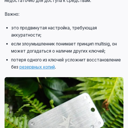
недостаточно для доступа к средствам.
Важно:
это продвинутая настройка, требующая
аккуратности;
если злоумышленник понимает принцип multisig, он
может догадаться о наличии других ключей;
потеря одного из ключей усложнит восстановление
без
резервных копий
.