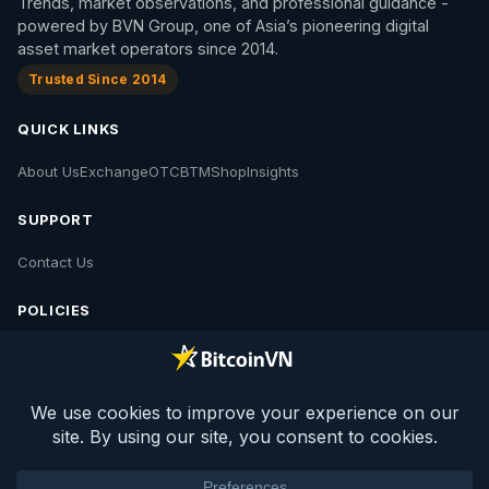
Trends, market observations, and professional guidance -
powered by BVN Group, one of Asia’s pioneering digital
asset market operators since 2014.
Trusted Since 2014
QUICK LINKS
About Us
Exchange
OTC
BTM
Shop
Insights
SUPPORT
Contact Us
POLICIES
Contact Us
Privacy Policy
Policies