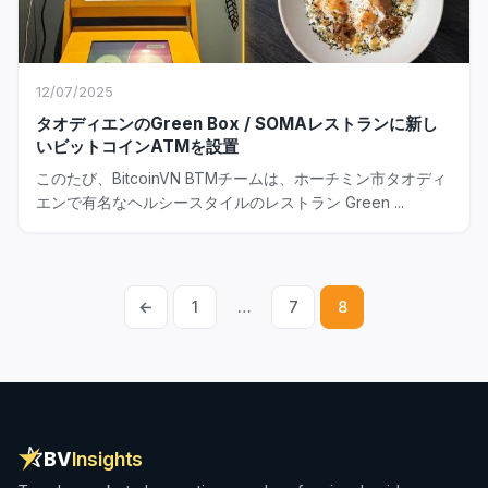
12/07/2025
タオディエンのGreen Box / SOMAレストランに新し
いビットコインATMを設置
このたび、BitcoinVN BTMチームは、ホーチミン市タオディ
エンで有名なヘルシースタイルのレストラン Green ...
←
1
…
7
8
Posts
pagination
BV
Insights