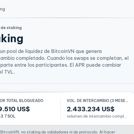
ing
 de staking
aking
un pool de liquidez de BitcoinVN que genera
rcambio completado. Cuando los swaps se completan, el
arte entre los participantes. El APR puede cambiar
el TVL.
OR TOTAL BLOQUEADO
VOL. DE INTERCAMBIO (3 MESES)
9.510 US$
2.433.234 US$
43.7 SOL
volumen de intercambio completado
BitcoinVN, no staking de validadores ni de protocolo. Al hacer