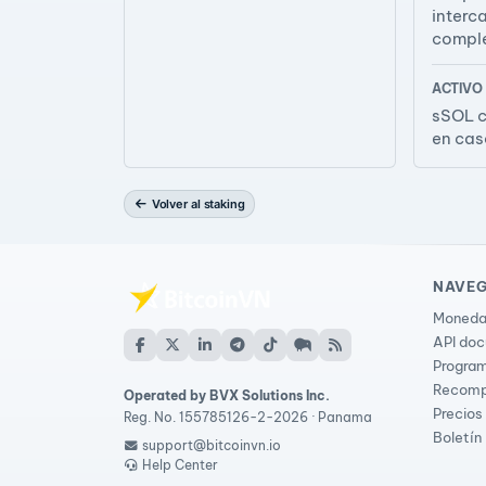
interc
compl
ACTIVO
sSOL c
en cas
Volver al staking
NAVE
Moneda
API do
Program
Recomp
Operated by BVX Solutions Inc.
Precios
Reg. No. 155785126-2-2026 · Panama
Boletín
support@bitcoinvn.io
Help Center