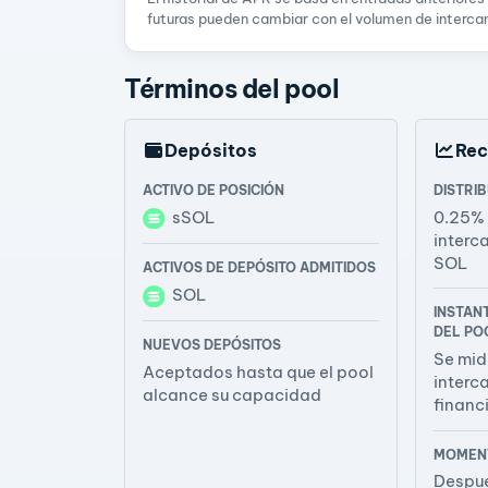
futuras pueden cambiar con el volumen de intercam
Términos del pool
Depósitos
Re
ACTIVO DE POSICIÓN
DISTRI
sSOL
0.25% 
interc
SOL
ACTIVOS DE DEPÓSITO ADMITIDOS
SOL
INSTAN
DEL PO
NUEVOS DEPÓSITOS
Se mid
Aceptados hasta que el pool
interc
alcance su capacidad
financ
MOMENT
Despué