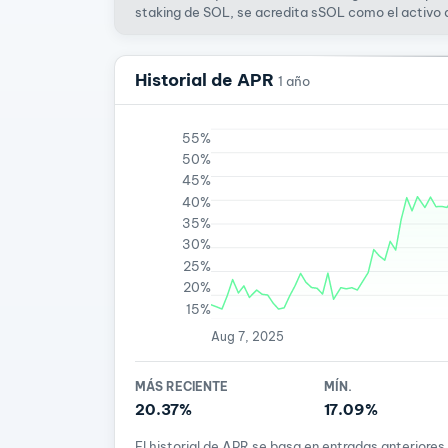
staking de SOL, se acredita sSOL como el activo d
Historial de APR
1 año
55%
50%
45%
40%
35%
30%
25%
20%
15%
Aug 7, 2025
MÁS RECIENTE
MÍN.
20.37%
17.09%
El historial de APR se basa en entradas anterior