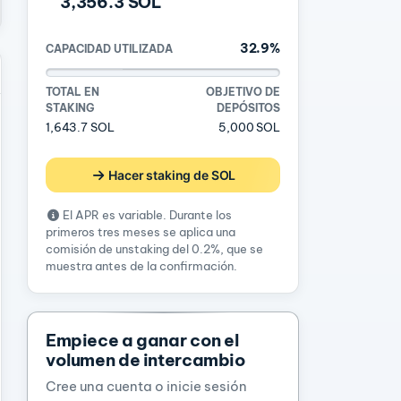
3,356.3 SOL
32.9%
CAPACIDAD UTILIZADA
TOTAL EN
OBJETIVO DE
STAKING
DEPÓSITOS
1,643.7 SOL
5,000 SOL
Hacer staking de SOL
El APR es variable. Durante los
primeros tres meses se aplica una
comisión de unstaking del 0.2%, que se
muestra antes de la confirmación.
Empiece a ganar con el
volumen de intercambio
Cree una cuenta o inicie sesión