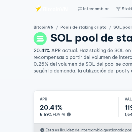
Intercambiar
Stak
Saltar al contenido principal
BitcoinVN
Pools de staking cripto
SOL pool
SOL
pool de st
20.41%
APR actual. Haz staking de SOL en 
recompensas a partir del volumen de inte
0.25% del volumen de SOL del pool se comp
según la demanda, la utilización del pool y 
APR
VAL
20.41%
11
6.69%
FDAPR
1,6
Esta es liquidez de intercambio gestionada por 