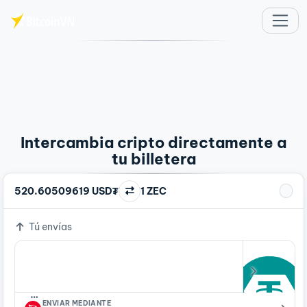
Saltar al contenido principal
Intercambia cripto directamente a
tu billetera
520.60509619 USD₮
1 ZEC
Tú envías
…
ENVIAR MEDIANTE