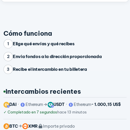
Cómo funciona
Elige qué envías y qué recibes
1
Envía fondos a la dirección proporcionada
2
Recibe el intercambio en tu billetera
3
Intercambios recientes
DAI
Ethereum
USDT
Ethereum
~ 1.000,15 US$
✓
Completado en 7 segundos
hace 13 minutos
BTC
XMR
Importe privado