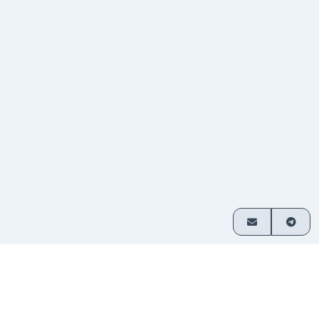
Cómo funciona
Intercambia cripto en 3 simples pasos
Elige
Selecciona qué activos deseas