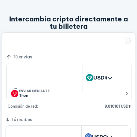
Intercambia cripto directamente a
tu billetera
1 USD₮
0.99627399 USDC
Tú envías
USD₮
…
ENVIAR MEDIANTE
Tron
Comisión de red:
9.810161 USD₮
Tú recibes
USDC