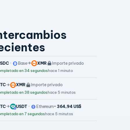
ntercambios
ecientes
USDC
Base
XMR
Importe privado
mpletado en 34 segundos
hace 1 minuto
TC
XMR
Importe privado
mpletado en 38 segundos
hace 5 minutos
TC
USDT
Ethereum
~ 364,94 US$
mpletado en 7 segundos
hace 5 minutos