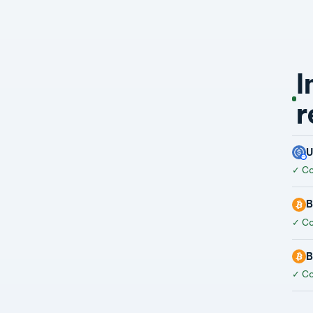
I
r
✓
Co
B
✓
Co
B
✓
Co