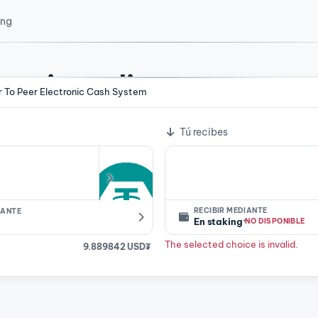
ing
 cripto directamente a 
er To Peer Electronic Cash System
mbio
n custodia entre 104 activos. No necesitas cuenta para la ma
Tú recibes
RECIBIR MEDIANTE
IANTE
·
En staking
NO DISPONIBLE
The selected choice is invalid.
9.889842 USD₮