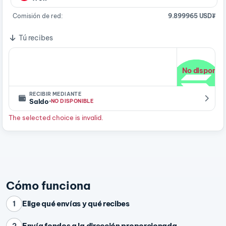
Comisión de red:
9.899965 USD₮
Tú recibes
No disponibl
RECIBIR MEDIANTE
·
Saldo
NO DISPONIBLE
The selected choice is invalid.
Cómo funciona
Elige qué envías y qué recibes
1
Envía fondos a la dirección proporcionada
2