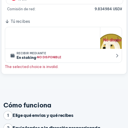
Comisión de red:
9.834984 USD₮
Tú recibes
No disponibl
RECIBIR MEDIANTE
·
En staking
NO DISPONIBLE
The selected choice is invalid.
Cómo funciona
Elige qué envías y qué recibes
1
Envía fondos a la dirección proporcionada
2