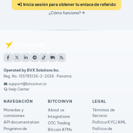
Inicia sesión para obtener tu enlace de referido
¿Cómo funciona?
Operated by BVX Solutions Inc.
Reg. No. 155785126-2-2026 · Panama
support@bitcoinvn.io
Help Center
NAVEGACIÓN
BITCOINVN
LEGAL
Monedas y
About us
Términos de
comisiones
Servicio
Integrations
API documentation
Política KYC/AML
OTC Trading
Programa de
Política de
Bitcoin ATMs