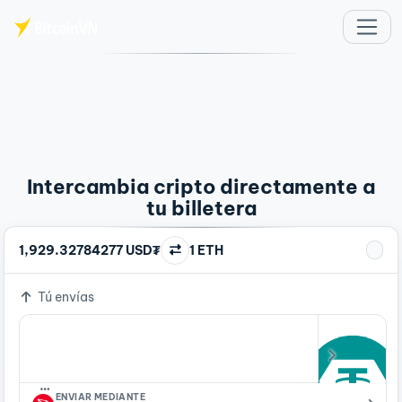
Saltar al contenido principal
Intercambia cripto directamente a
tu billetera
1,929.32784277 USD₮
1 ETH
Tú envías
…
ENVIAR MEDIANTE