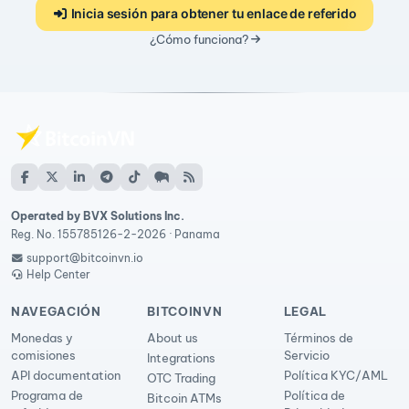
Inicia sesión para obtener tu enlace de referido
¿Cómo funciona?
Operated by BVX Solutions Inc.
Reg. No. 155785126-2-2026 · Panama
support@bitcoinvn.io
Help Center
NAVEGACIÓN
BITCOINVN
LEGAL
Monedas y
About us
Términos de
comisiones
Servicio
Integrations
API documentation
Política KYC/AML
OTC Trading
Programa de
Política de
Bitcoin ATMs