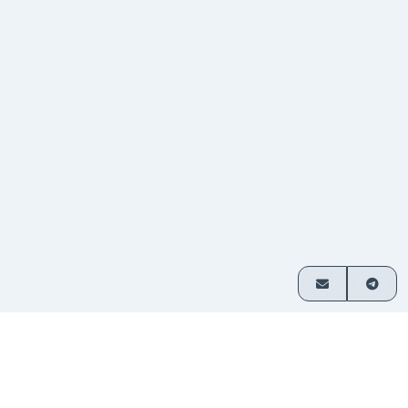
Cómo funciona
Intercambia cripto en 3 simples pasos
Elige
Selecciona qué activos deseas