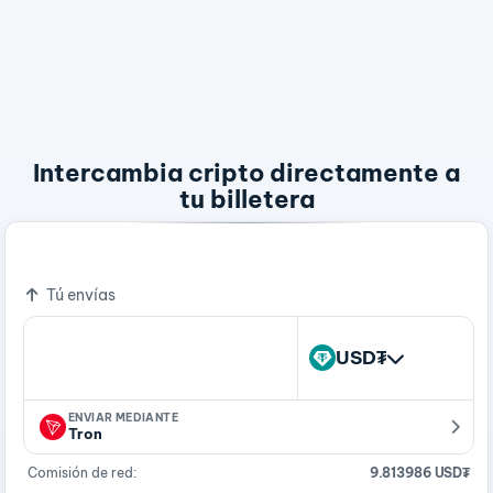
Intercambia cripto directamente a
tu billetera
Bitcoin - A Peer To Peer Electronic Cash System
Tú envías
USD₮
ENVIAR MEDIANTE
Tron
Comisión de red:
9.813986 USD₮