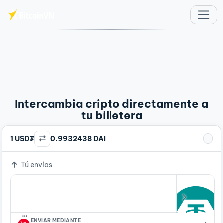
Saltar al contenido principal
Intercambia cripto directamente a
tu billetera
1 USD₮
0.9932438 DAI
Tú envías
…
ENVIAR MEDIANTE