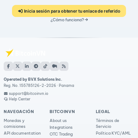
Inicia sesión para obtener tu enlace de referido
¿Cómo funciona?
Operated by BVX Solutions Inc.
Reg. No. 155785126-2-2026 · Panama
support@bitcoinvn.io
Help Center
NAVEGACIÓN
BITCOINVN
LEGAL
Monedas y
About us
Términos de
comisiones
Servicio
Integrations
API documentation
Política KYC/AML
OTC Trading