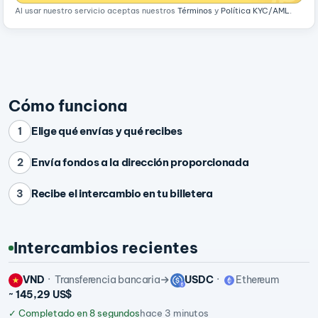
Al usar nuestro servicio aceptas nuestros
Términos
y
Política KYC/AML
.
Cómo funciona
Elige qué envías y qué recibes
1
Envía fondos a la dirección proporcionada
2
Recibe el intercambio en tu billetera
3
Intercambios recientes
VND
Transferencia bancaria
USDC
Ethereum
~ 145,29 US$
✓
Completado en 8 segundos
hace 3 minutos