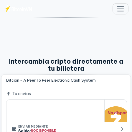
Saltar al contenido principal
Intercambia cripto directamente a
tu billetera
Bitcoin - A Peer To Peer Electronic Cash System
Tú envías
No disponib
ENVIAR MEDIANTE
·
Saldo
NO DISPONIBLE