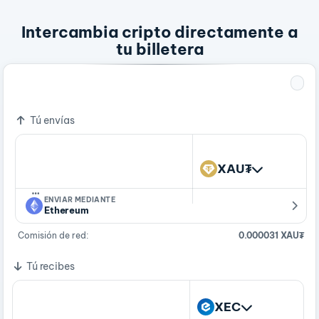
Intercambia cripto directamente a
tu billetera
1 XAU₮
631,554,055.81514001 XEC
Tú envías
XAU₮
…
ENVIAR MEDIANTE
Ethereum
Comisión de red:
0.000031 XAU₮
Tú recibes
XEC