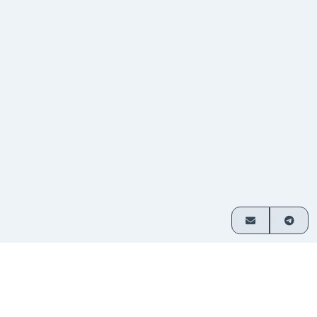
Cómo funciona
Intercambia cripto en 3 simples pasos
Elige
Selecciona qué activos deseas