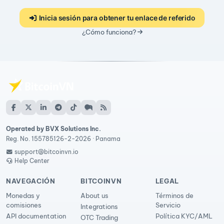
Inicia sesión para obtener tu enlace de referido
¿Cómo funciona?
Operated by BVX Solutions Inc.
Reg. No. 155785126-2-2026 · Panama
support@bitcoinvn.io
Help Center
NAVEGACIÓN
BITCOINVN
LEGAL
Monedas y
About us
Términos de
comisiones
Servicio
Integrations
API documentation
Política KYC/AML
OTC Trading