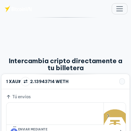
Saltar al contenido principal
Intercambia cripto directamente a
tu billetera
1 XAU₮
2.13943714 WETH
Tú envías
…
ENVIAR MEDIANTE