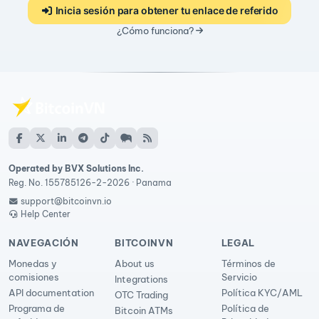
Inicia sesión para obtener tu enlace de referido
¿Cómo funciona?
Operated by BVX Solutions Inc.
Reg. No. 155785126-2-2026 · Panama
support@bitcoinvn.io
Help Center
NAVEGACIÓN
BITCOINVN
LEGAL
Monedas y
About us
Términos de
comisiones
Servicio
Integrations
API documentation
Política KYC/AML
OTC Trading
Programa de
Política de
Bitcoin ATMs