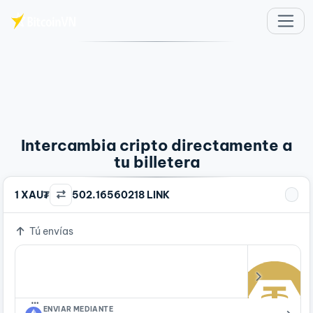
Saltar al contenido principal
Intercambia cripto directamente a
tu billetera
1 XAU₮
502.16560218 LINK
Tú envías
…
ENVIAR MEDIANTE