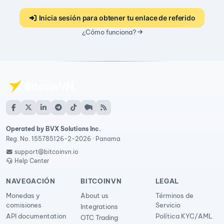
Inicia sesión para obtener tu enlace de referido
¿Cómo funciona?
Operated by BVX Solutions Inc.
Reg. No. 155785126-2-2026 · Panama
support@bitcoinvn.io
Help Center
NAVEGACIÓN
BITCOINVN
LEGAL
Monedas y
About us
Términos de
comisiones
Servicio
Integrations
API documentation
Política KYC/AML
OTC Trading