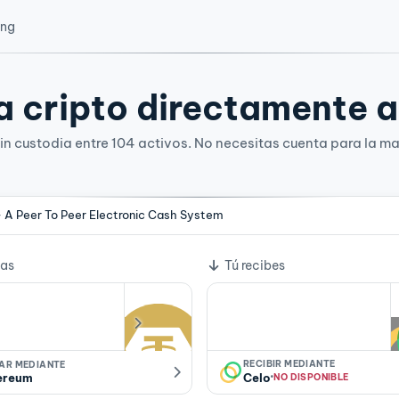
ing
 cripto directamente a 
n custodia entre 104 activos. No necesitas cuenta para la ma
- A Peer To Peer Electronic Cash System
e cambio
ías
Tú recibes
RECIBIR MEDIANTE
IAR MEDIANTE
·
ereum
Celo
NO DISPONIBLE