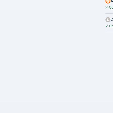
✓
Co
L
✓
Co