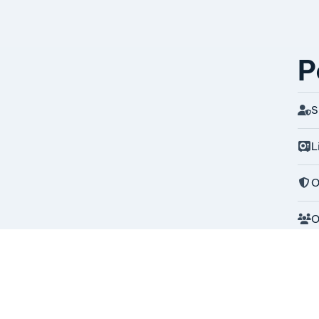
P
S
L
O
O