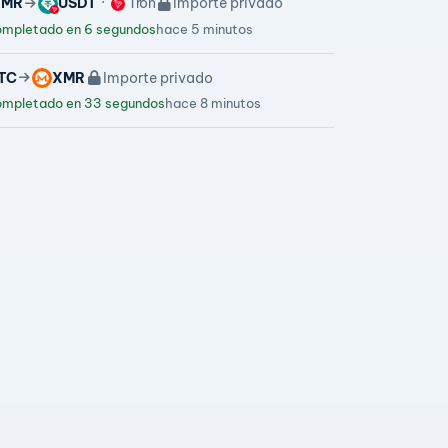
XMR
USDT
Tron
Importe privado
mpletado en 6 segundos
hace 5 minutos
TC
XMR
Importe privado
mpletado en 33 segundos
hace 8 minutos