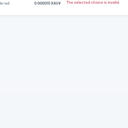
The selected choice is invalid.
e red:
0.000015 XAU₮