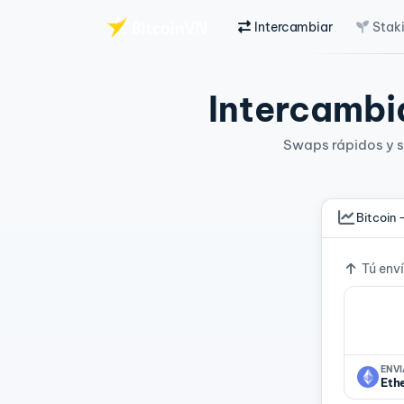
Intercambiar
Stak
Saltar al contenido principal
Intercambia
Swaps rápidos y si
Bitcoin 
Tipo d
Tú env
ENV
Eth