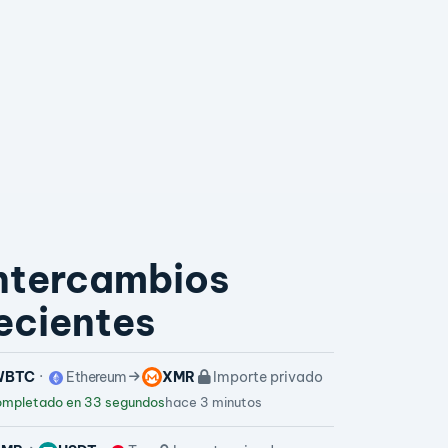
ntercambios
ecientes
WBTC
Ethereum
XMR
Importe privado
mpletado en 33 segundos
hace 3 minutos