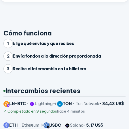
Cómo funciona
Elige qué envías y qué recibes
1
Envía fondos a la dirección proporcionada
2
Recibe el intercambio en tu billetera
3
Intercambios recientes
LN-BTC
Lightning
TON
Ton Network
~ 34,43 US$
✓
Completado en 9 segundos
hace 4 minutos
ETH
Ethereum
USDC
Solana
~ 5,17 US$