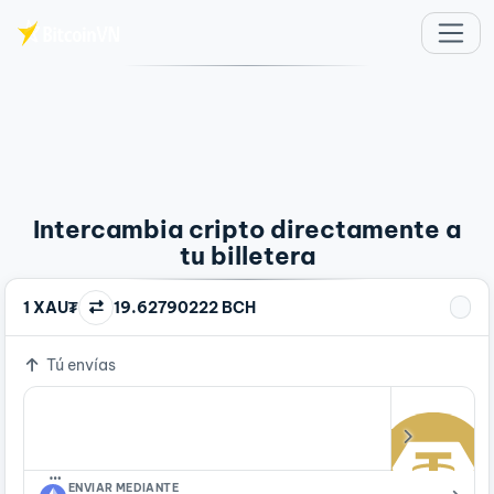
Saltar al contenido principal
Intercambia cripto directamente a
tu billetera
1 XAU₮
19.62790222 BCH
Tú envías
…
ENVIAR MEDIANTE