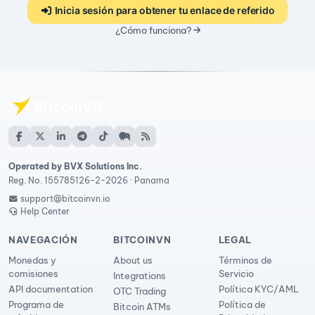
Inicia sesión para obtener tu enlace de referido
¿Cómo funciona?
Operated by BVX Solutions Inc.
Reg. No. 155785126-2-2026 · Panama
support@bitcoinvn.io
Help Center
NAVEGACIÓN
BITCOINVN
LEGAL
Monedas y
About us
Términos de
comisiones
Servicio
Integrations
API documentation
Política KYC/AML
OTC Trading
Programa de
Política de
Bitcoin ATMs