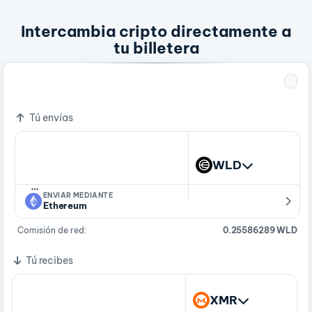
Intercambia cripto directamente a
tu billetera
1 WLD
0.0007969 XMR
Tú envías
WLD
…
ENVIAR MEDIANTE
Ethereum
Comisión de red:
0.25586289 WLD
Tú recibes
XMR