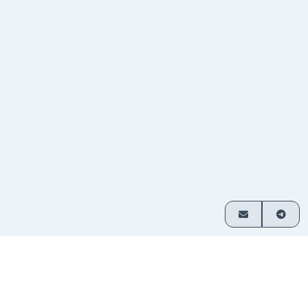
Cómo funciona
Intercambia cripto en 3 simples pasos
Elige
Selecciona qué activos deseas