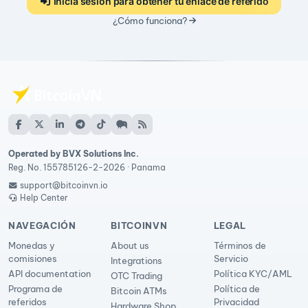
Inicia sesión para obtener tu enlace de referido
¿Cómo funciona?
Operated by BVX Solutions Inc.
Reg. No. 155785126-2-2026 · Panama
support@bitcoinvn.io
Help Center
NAVEGACIÓN
BITCOINVN
LEGAL
Monedas y
About us
Términos de
comisiones
Servicio
Integrations
API documentation
Política KYC/AML
OTC Trading
Programa de
Política de
Bitcoin ATMs
referidos
Privacidad
Hardware Shop