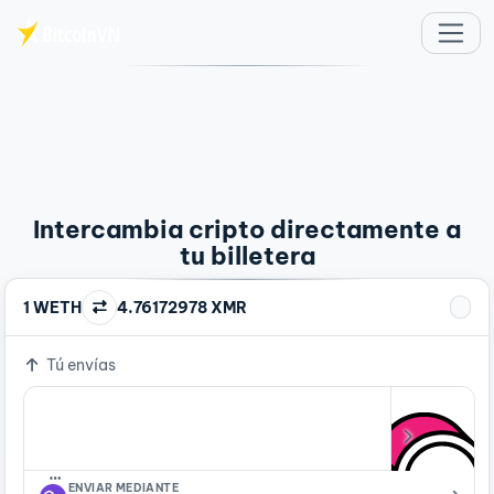
Saltar al contenido principal
Intercambia cripto directamente a
tu billetera
1 WETH
4.76172978 XMR
Tú envías
…
ENVIAR MEDIANTE