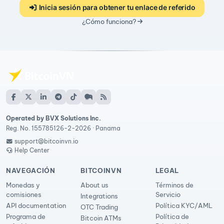
Inicia sesión para obtener tu enlace de referido
¿Cómo funciona?
Operated by BVX Solutions Inc.
Reg. No. 155785126-2-2026 · Panama
support@bitcoinvn.io
Help Center
NAVEGACIÓN
BITCOINVN
LEGAL
Monedas y
About us
Términos de
comisiones
Servicio
Integrations
API documentation
Política KYC/AML
OTC Trading
Programa de
Política de
Bitcoin ATMs