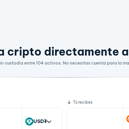
 cripto directamente a 
n custodia entre 104 activos. No necesitas cuenta para la ma
2 USD₮
1 XMR
bio
Tú recibes
USD₮