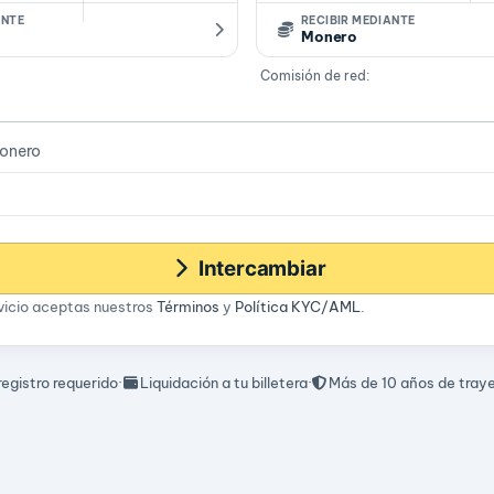
ANTE
RECIBIR MEDIANTE
Monero
Comisión de red:
Monero
Intercambiar
rvicio aceptas nuestros
Términos
y
Política KYC/AML
.
 registro requerido
·
Liquidación a tu billetera
·
Más de 10 años de tray