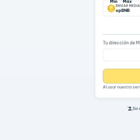
Mín
Máx
ENVIAR MEDI
opBNB
Tu dirección de 
Al usar nuestro se
Sin