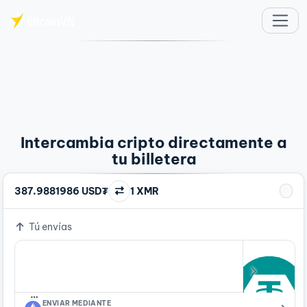
Saltar al contenido principal
Intercambia cripto directamente a
tu billetera
387.9881986 USD₮
1 XMR
Tú envías
…
ENVIAR MEDIANTE