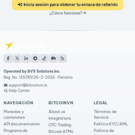
Inicia sesión para obtener tu enlace de referido
¿Cómo funciona?
Operated by BVX Solutions Inc.
Reg. No. 155785126-2-2026 · Panama
support@bitcoinvn.io
Help Center
NAVEGACIÓN
BITCOINVN
LEGAL
Monedas y
About us
Términos de
comisiones
Servicio
Integrations
API documentation
Política KYC/AML
OTC Trading
Programa de
Política de
Bitcoin ATMs