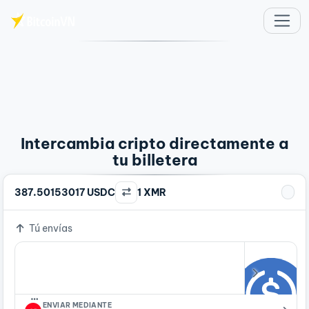
Saltar al contenido principal
Intercambia cripto directamente a
tu billetera
387.50153017 USDC
1 XMR
Tú envías
…
ENVIAR MEDIANTE