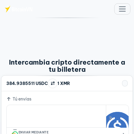
Saltar al contenido principal
Intercambia cripto directamente a
tu billetera
384.9385511 USDC
1 XMR
Tú envías
…
ENVIAR MEDIANTE