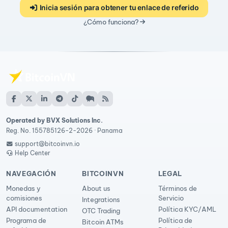
Inicia sesión para obtener tu enlace de referido
¿Cómo funciona?
Operated by BVX Solutions Inc.
Reg. No. 155785126-2-2026 · Panama
support@bitcoinvn.io
Help Center
NAVEGACIÓN
BITCOINVN
LEGAL
Monedas y
About us
Términos de
comisiones
Servicio
Integrations
API documentation
Política KYC/AML
OTC Trading
Programa de
Política de
Bitcoin ATMs