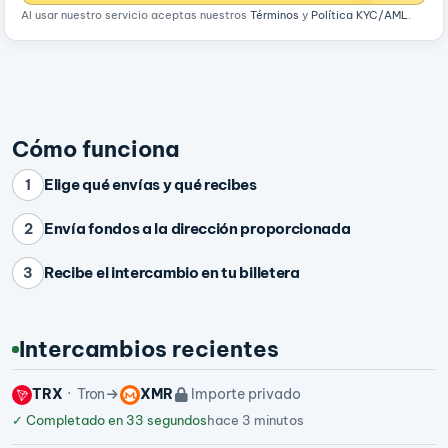
Al usar nuestro servicio aceptas nuestros
Términos
y
Política KYC/AML
.
Cómo funciona
Elige qué envías y qué recibes
1
Envía fondos a la dirección proporcionada
2
Recibe el intercambio en tu billetera
3
Intercambios recientes
TRX
Tron
XMR
Importe privado
✓
Completado en 33 segundos
hace 3 minutos