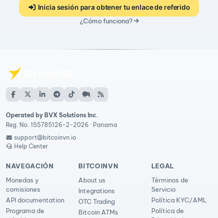
Inicia sesión para obtener tu enlace de referido
¿Cómo funciona?
Operated by BVX Solutions Inc.
Reg. No. 155785126-2-2026 · Panama
support@bitcoinvn.io
Help Center
NAVEGACIÓN
BITCOINVN
LEGAL
Monedas y
About us
Términos de
comisiones
Servicio
Integrations
API documentation
Política KYC/AML
OTC Trading
Programa de
Política de
Bitcoin ATMs