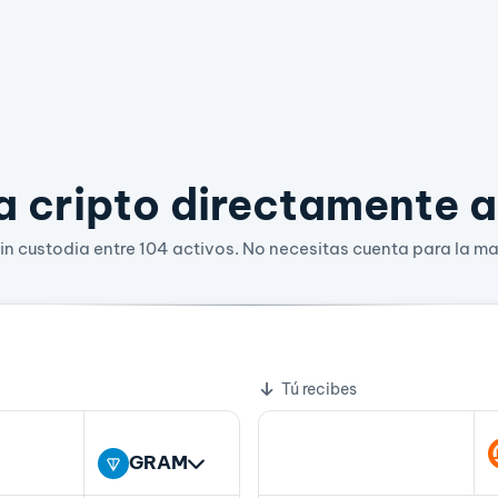
 cripto directamente a 
n custodia entre 104 activos. No necesitas cuenta para la ma
366046 XMR
bio
Tú recibes
GRAM