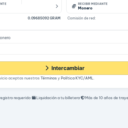
ANTE
RECIBIR MEDIANTE
Monero
0.09685092 GRAM
Comisión de red:
Monero
Intercambiar
rvicio aceptas nuestros
Términos
y
Política KYC/AML
.
 registro requerido
·
Liquidación a tu billetera
·
Más de 10 años de tray